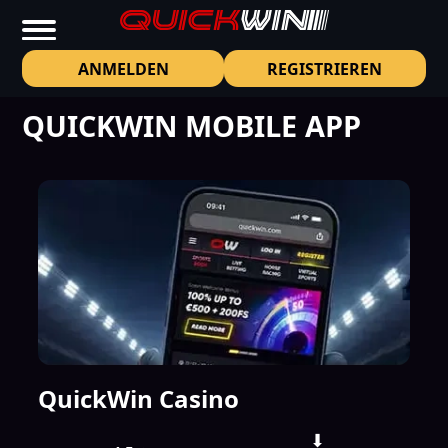
ANMELDEN
REGISTRIEREN
QUICKWIN MOBILE APP
QuickWin Casino
⬇