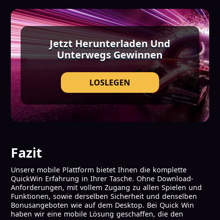
Jetzt Herunterladen Und
Unterwegs Gewinnen
LOSLEGEN
Fazit
Unsere mobile Plattform bietet Ihnen die komplette
QuickWin Erfahrung in Ihrer Tasche. Ohne Download-
Anforderungen, mit vollem Zugang zu allen Spielen und
Funktionen, sowie derselben Sicherheit und denselben
Bonusangeboten wie auf dem Desktop. Bei Quick Win
haben wir eine mobile Lösung geschaffen, die den