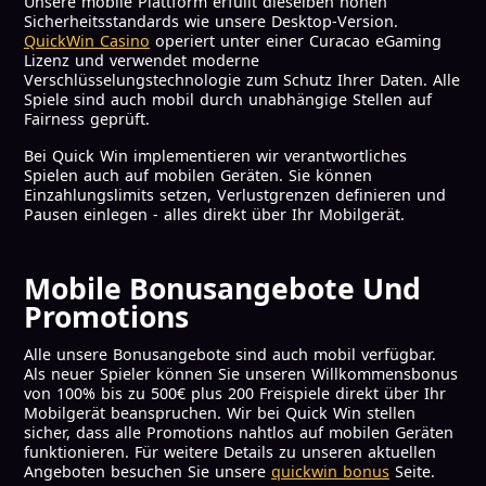
Unsere mobile Plattform erfüllt dieselben hohen
Sicherheitsstandards wie unsere Desktop-Version.
QuickWin Casino
operiert unter einer Curacao eGaming
Lizenz und verwendet moderne
Verschlüsselungstechnologie zum Schutz Ihrer Daten. Alle
Spiele sind auch mobil durch unabhängige Stellen auf
Fairness geprüft.
Bei Quick Win implementieren wir verantwortliches
Spielen auch auf mobilen Geräten. Sie können
Einzahlungslimits setzen, Verlustgrenzen definieren und
Pausen einlegen - alles direkt über Ihr Mobilgerät.
Mobile Bonusangebote Und
Promotions
Alle unsere Bonusangebote sind auch mobil verfügbar.
Als neuer Spieler können Sie unseren Willkommensbonus
von 100% bis zu 500€ plus 200 Freispiele direkt über Ihr
Mobilgerät beanspruchen. Wir bei Quick Win stellen
sicher, dass alle Promotions nahtlos auf mobilen Geräten
funktionieren. Für weitere Details zu unseren aktuellen
Angeboten besuchen Sie unsere
quickwin bonus
Seite.